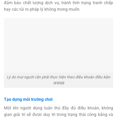
đảm bảo chất lượng dịch vụ, tránh tình trạng tranh chấp
hay các rủi ro pháp lý không mong muốn.
Lý do mọi người cần phải thực hiện theo điều khoản điều kiện
WW88
Tạo dựng môi trường chơi
Một khi người dùng tuân thủ đầy đủ điều khoản, không
gian giải trí sẽ được duy trì trong trạng thái công bằng và