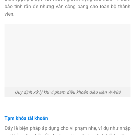
bảo tính răn đe nhưng vẫn công bằng cho toàn bộ thành
viên.
Quy định xử lý khi vi phạm điều khoản điều kiện WW88
Tạm khóa tài khoản
Đây là biện pháp áp dụng cho vi phạm nhẹ, ví dụ như nhập