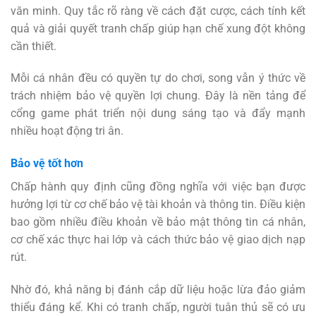
văn minh. Quy tắc rõ ràng về cách đặt cược, cách tính kết
quả và giải quyết tranh chấp giúp hạn chế xung đột không
cần thiết.
Mỗi cá nhân đều có quyền tự do chơi, song vẫn ý thức về
trách nhiệm bảo vệ quyền lợi chung. Đây là nền tảng để
cổng game phát triển nội dung sáng tạo và đẩy mạnh
nhiều hoạt động tri ân.
Bảo vệ tốt hơn
Chấp hành quy định cũng đồng nghĩa với việc bạn được
hưởng lợi từ cơ chế bảo vệ tài khoản và thông tin. Điều kiện
bao gồm nhiều điều khoản về bảo mật thông tin cá nhân,
cơ chế xác thực hai lớp và cách thức bảo vệ giao dịch nạp
rút.
Nhờ đó, khả năng bị đánh cắp dữ liệu hoặc lừa đảo giảm
thiểu đáng kể. Khi có tranh chấp, người tuân thủ sẽ có ưu