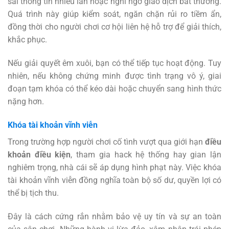
sai thông tin nhiều lần hoặc nghi ngờ giao dịch bất thường.
Quá trình này giúp kiểm soát, ngăn chặn rủi ro tiềm ẩn,
đồng thời cho người chơi cơ hội liên hệ hỗ trợ để giải thích,
khắc phục.
Nếu giải quyết êm xuôi, bạn có thể tiếp tục hoạt động. Tuy
nhiên, nếu không chứng minh được tình trạng vô ý, giai
đoạn tạm khóa có thể kéo dài hoặc chuyển sang hình thức
nặng hơn.
Khóa tài khoản vĩnh viễn
Trong trường hợp người chơi cố tình vượt qua giới hạn
điều
khoản điều kiện
, tham gia hack hệ thống hay gian lận
nghiêm trọng, nhà cái sẽ áp dụng hình phạt này. Việc khóa
tài khoản vĩnh viễn đồng nghĩa toàn bộ số dư, quyền lợi có
thể bị tịch thu.
Đây là cách cứng rắn nhằm bảo vệ uy tín và sự an toàn