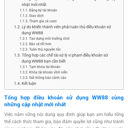
nhật mới nhất
Đăng ký tài khoản
Giao dịch
Tham gia cá cược
Lý do khiến thành viên phải tuân thủ điều khoản sử
dụng WW88
Tạo dựng môi trường chơi
Bảo vệ tốt hơn
Tuân thủ nguyên tắc
Tổng hợp các chế tài xử lý vi phạm điều khoản sử
dụng WW88 bạn cần biết
Tạm khóa tài khoản
Khóa tài khoản vĩnh viễn
Gửi thông báo cảnh cáo
Kết luận
Tổng hợp điều khoản sử dụng WW88 cùng
những cập nhật mới nhất
Việc nắm vững nội dung quy định giúp bạn am hiểu tổng
thể cách thức tham gia, bảo đảm quyền lợi cũng như tránh