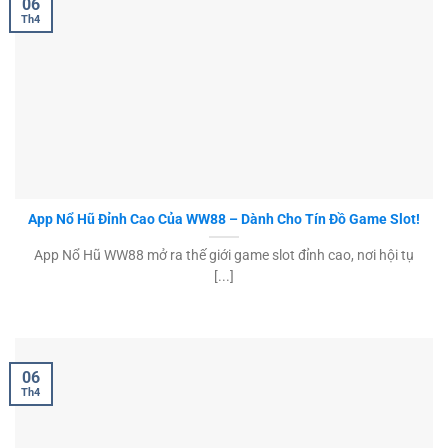
06
Th4
App Nổ Hũ Đỉnh Cao Của WW88 – Dành Cho Tín Đồ Game Slot!
App Nổ Hũ WW88 mở ra thế giới game slot đỉnh cao, nơi hội tụ
[...]
06
Th4