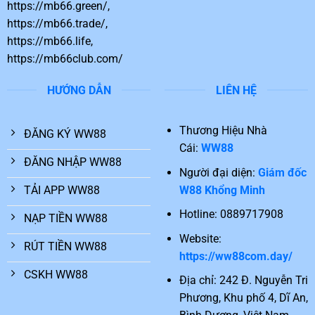
https://mb66.green/
,
https://mb66.trade/
,
https://mb66.life
,
https://mb66club.com/
HƯỚNG DẪN
LIÊN HỆ
Thương Hiệu Nhà
ĐĂNG KÝ WW88
Cái:
WW88
ĐĂNG NHẬP WW88
Người đại diện:
Giám đốc
W88 Khổng Minh
TẢI APP WW88
Hotline: 0889717908
NẠP TIỀN WW88
Website:
RÚT TIỀN WW88
https://ww88com.day/
CSKH WW88
Địa chỉ: 242 Đ. Nguyễn Tri
Phương, Khu phố 4, Dĩ An,