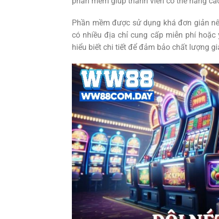
phần mềm giúp thành viên có thể nâng cao
Phần mềm được sử dụng khá đơn giản nên b
có nhiều địa chỉ cung cấp miễn phí hoặc
hiểu biết chi tiết để đảm bảo chất lượng g