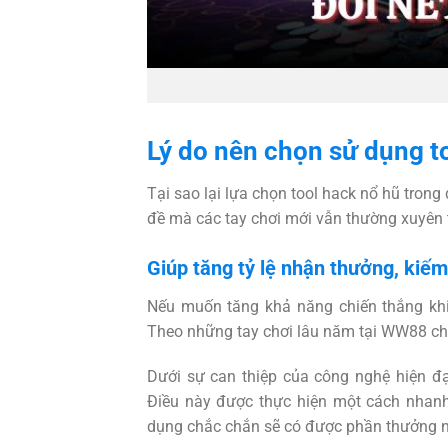
Lý do nên chọn sử dụng t
Tại sao lại lựa chọn tool hack nổ hũ tron
đề mà các tay chơi mới vẫn thường xuyên 
Giúp tăng tỷ lệ nhận thưởng, kiếm
Nếu muốn tăng khả năng chiến thắng khi
Theo những tay chơi lâu năm tại WW88 chi
Dưới sự can thiệp của công nghệ hiện đại
Điều này được thực hiện một cách nhanh
dụng chắc chắn sẽ có được phần thưởng