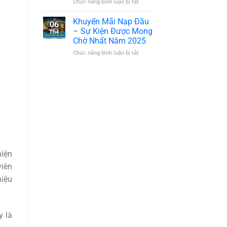
Thưởng
Chức năng bình luận bị tắt
Mê
ở
Tri
Điểm
Ân
Danh
Khuyến Mãi Nạp Đầu
06
Khách
Mỗi
– Sự Kiện Được Mong
Th4
Hàng
Ngày
Chờ Nhất Năm 2025
WW88
Chức năng bình luận bị tắt
ở
Nhận
Khuyến
Thưởng
Mãi
Hấp
Nạp
Dẫn
Đầu
Lên
–
Tới
Sự
688K
Kiện
Được
Mong
Chờ
Nhất
hiện
Năm
2025
viên
iệu
y là