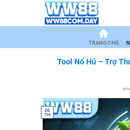
Bỏ
qua
nội
dung
TRANG CHỦ
N
Tool Nổ Hũ – Trợ Th
ĐĂN
06
Th4