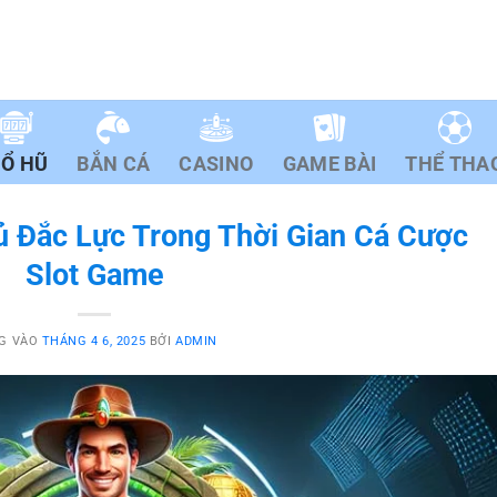
Ổ HŨ
BẮN CÁ
CASINO
GAME BÀI
THỂ THA
ủ Đắc Lực Trong Thời Gian Cá Cược
Slot Game
G VÀO
THÁNG 4 6, 2025
BỞI
ADMIN