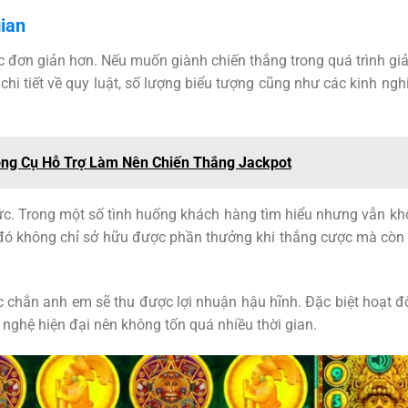
gian
 đơn giản hơn. Nếu muốn giành chiến thắng trong quá trình giải
 chi tiết về quy luật, số lượng biểu tượng cũng như các kinh ng
ông Cụ Hỗ Trợ Làm Nên Chiến Thắng Jackpot
 sức. Trong một số tình huống khách hàng tìm hiểu nhưng vẫn k
đó không chỉ sở hữu được phần thưởng khi thắng cược mà còn
chắn anh em sẽ thu được lợi nhuận hậu hĩnh. Đặc biệt hoạt 
 nghệ hiện đại nên không tốn quá nhiều thời gian.