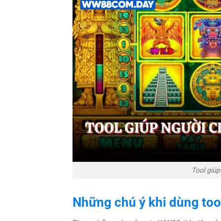
Tool giúp
Những chú ý khi dùng too